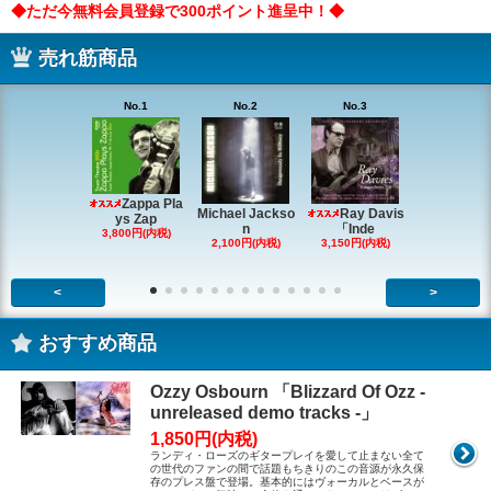
◆ただ今無料会員登録で300ポイント進呈中！◆
売れ筋商品
No.1
No.2
No.3
No.4
Zappa Pla
Ray Davis
Michael Jackso
The Quartet
ys Zap
「Inde
n
g
3,800円(内税)
3,150円(内税)
2,100円(内税)
1,980円(内
<
>
おすすめ商品
Ozzy Osbourn 「Blizzard Of Ozz -
unreleased demo tracks -」
1,850円(内税)
ランディ・ローズのギタープレイを愛して止まない全て
の世代のファンの間で話題もちきりのこの音源が永久保
存のプレス盤で登場。基本的にはヴォーカルとベースが