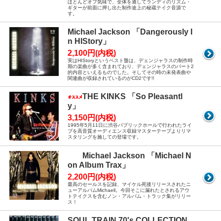
ほとんどオフ気味で、全体を通してランディのリズム・
ギターが前面に押し出た制作途上の秘蔵テイク音源で
す。
Michael Jackson 「Dangerously I
n HIStory」
2,100円(内税)
実はHIStoryというベスト盤は、デェンジャラスの制作時
期の楽曲が多く含まれており、デェンジャラスのパート2
的内容といえるものでした。そしてその時の未発表曲や
関連曲が収録されているのがCD2です!!
THE KINKS 「So Pleasantl
y」
3,150円(内税)
1995年5月11日に渋谷パブリックホールで行われたライ
ブを高音質オーディエンス収録マスターテープよりリマ
スタリングを施しての登場です。
Michael Jackson 「Michael N
on Album Trax」
2,200円(内税)
最高のセールスを記録、マイケル死後リリースされたニ
ューアルバムMichaell。今回そこに漏れたとされるアウ
トテイクスを含むノン・アルバム・トラック集がリリー
ス！
SOUL TRAIN 70's COLLECTION