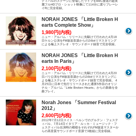
ティバルのステージに登場したライブをBBC放送の超美
麗フルHDプロ・ショット映像にて114分に渡りブレーレ
イRに完全収録。
NORAH JONES 「Little Broken H
earts Complete Show」
1,980円(内税)
ニュー・アルバム・リリースに先駆けて行われた4月18
日ケルン公演をFM放送音源からの24bitリマスタリング
による極上ステレオ・サウンドボード録音で完全収録。
NORAH JONES 「Little Broken H
earts In Paris」
2,100円(内税)
ニュー・アルバム・リリースに先駆けて行われた4月20
日パリ公演をFM放送音源からの24bitリマスタリングに
よる極上ステレオ・サウンドボード録音で完全収録。 4
月25日に日本で先行リリースされた通算5作目のオリジ
ナル・アルバム「Little Broken Hearts」からの新曲を全
曲プレイ。
Norah Jones 「Summer Festival
2012」
2,600円(内税)
2012年7月12日スイス・ベルンでのグルテン・フェステ
ィバル、7月14日イタリア・ルッカ・ミュージック・フ
ェスティバル出演時の模様をそれぞれFM放送マスターか
らの高音質サウンドボード音源で3枚組に完全収録。