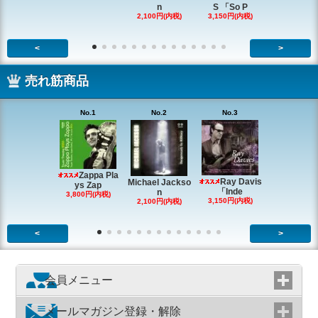
n
S 「So P
ackson
2,100円(内税)
3,150円(内税)
2,200円(内
<
>
売れ筋商品
No.1
No.2
No.3
No.4
Zappa Pla
Ray Davis
Michael Jackso
The Quartet
ys Zap
「Inde
n
g
3,800円(内税)
3,150円(内税)
2,100円(内税)
1,980円(内
<
>
会員メニュー
メールマガジン登録・解除