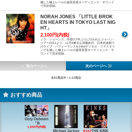
施した極上レベルの超高音質オーディエンス・サウンド
で完全収録。
NORAH JONES 「LITTLE BROK
EN HEARTS IN TOKYO LAST NIG
HT」
2,100円(内税)
ノラ・ジョーンズ、待望の7年ぶりに行われたジャパン・
ツアー2012より、11月9東京公演最終日、日本武道館で
のライブ・パフォーマンスを24bitデジタル・リマスタリ
ングを施した極上レベルの超高音質オーディエンス・サ
ウンドで完全収録。
前のページへ
次のページへ
全81商品中 / 1-12商品
おすすめ商品
Ozzy Osbourn
「B
1,850円(内税)
Michael Jackso
THE KINK
Michae