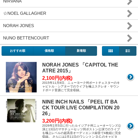
NIRVANA
☆NOEL GALLAGHER
NORAH JONES
NUNO BETTENCOURT
おすすめ順
価格順
新着順
NORAH JONES 「CAPITOL THE
ATRE 2015」
2,100円(内税)
2015年11月8日、ニューヨーク州ポートチェスターのキ
ャピトル・シアターでのライブを極上ステレオ・サウン
ドボード音源にて完全収録。
NINE INCH NAILS 「PEEL IT BA
CK TOUR LIVE COMPILATION 20
26」
3,200円(内税)
2026年2月5日に行ったルイジアナ州ニューオーリンズ公
演と13日のマサチューセッツ州ボストン公演でのライブ
を極上レベルの超高音オーディエンス録音で4枚組に完全
収録。 さらには2月11日のワシントン D.C.のキャピタ