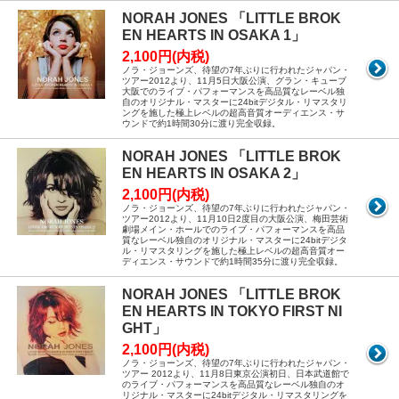
NORAH JONES 「LITTLE BROK
EN HEARTS IN OSAKA 1」
2,100円(内税)
ノラ・ジョーンズ、待望の7年ぶりに行われたジャパン・
ツアー2012より、11月5日大阪公演、グラン・キューブ
大阪でのライブ・パフォーマンスを高品質なレーベル独
自のオリジナル・マスターに24bitデジタル・リマスタリ
ングを施した極上レベルの超高音質オーディエンス・サ
ウンドで約1時間30分に渡り完全収録。
NORAH JONES 「LITTLE BROK
EN HEARTS IN OSAKA 2」
2,100円(内税)
ノラ・ジョーンズ、待望の7年ぶりに行われたジャパン・
ツアー2012より、11月10日2度目の大阪公演、梅田芸術
劇場メイン・ホールでのライブ・パフォーマンスを高品
質なレーベル独自のオリジナル・マスターに24bitデジタ
ル・リマスタリングを施した極上レベルの超高音質オー
ディエンス・サウンドで約1時間35分に渡り完全収録。
NORAH JONES 「LITTLE BROK
EN HEARTS IN TOKYO FIRST NI
GHT」
2,100円(内税)
ノラ・ジョーンズ、待望の7年ぶりに行われたジャパン・
ツアー 2012より、11月8日東京公演初日、日本武道館で
のライブ・パフォーマンスを高品質なレーベル独自のオ
リジナル・マスターに24bitデジタル・リマスタリングを