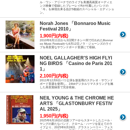
ル・ワン・アリーナでのライブを美麗高画質オーディエ
ンス映像で収録したブレーレイRが付属したバンドの
「今」を体現出来る合計5枚組のスペシャル・エディショ
ン。
Norah Jones 「Bonnaroo Music
Festival 2010」
1,900円(内税)
2010年6月11日から3日間テネシー州で行われたBonnar
oo Music Festivalから6月12日ノラ・ジョーンズのライ
ブを高音質なサウンドボード音源にて収録。
NOEL GALLAGHER'S HIGH FLYI
NG BIRDS 「Casino de Paris 201
1」
2,100円(内税)
2011年12月6日パリ公演を放送用のステレオ・サウンド
ボード音源を使用し、24bitデジタルリマスタリングを施
した高音質録音で完全収録。
NEIL YOUNG & THE CHROME HE
ARTS 「GLASTONBURY FESTIV
AL 2025」
1,950円(内税)
2025年6月18日の北欧ツアーからスタートしたニール・
ヤングの新たなバンド、クローム・ハーツを従えてのラ
イブより、2025年6月28日、グラストンベリー・フェス