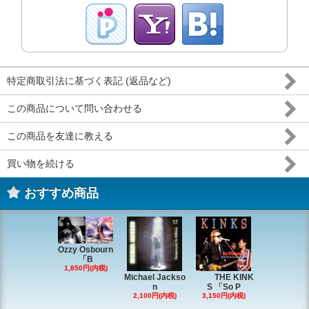
特定商取引法に基づく表記 (返品など)
この商品について問い合わせる
この商品を友達に教える
買い物を続ける
おすすめ商品
Ozzy Osbourn
「B
1,850円(内税)
Michael Jackso
THE KINK
Michae
n
S 「So P
ackson
2,100円(内税)
3,150円(内税)
2,200円(内