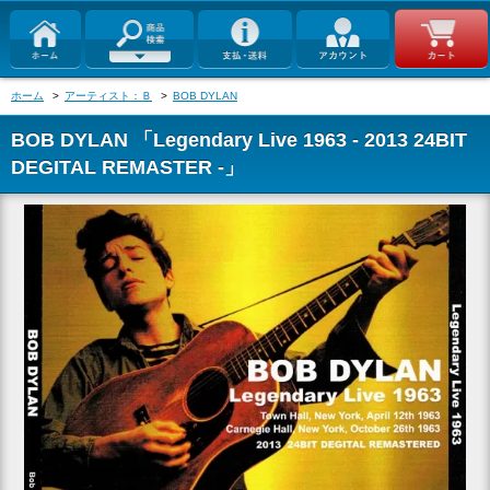
ホーム
>
アーティスト：Ｂ
>
BOB DYLAN
BOB DYLAN 「Legendary Live 1963 - 2013 24BIT
DEGITAL REMASTER -」