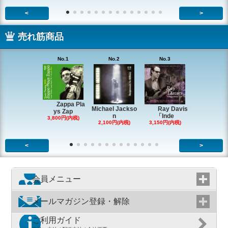
<
>
売れ筋商品
No.1
No.2
No.3
No.4
Zappa Pla
Ray Davis
Michael Jackso
The Quartet
ys Zap
「Inde
n
g
3,800円(内税)
3,150円(内税)
2,100円(内税)
1,980円(内
<
>
会員メニュー
メールマガジン登録・解除
ご利用ガイド