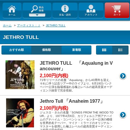
ホーム
>
アーティスト：Ｊ
>
JETHRO TULL
JETHRO TULL
おすすめ順
価格順
新着順
JETHRO TULL 「Aqualung in V
ancouver」
2,100円(内税)
71年リリースの名盤「Aqualung」から40周年を迎え、
それに伴う記念ツアー中のライブより、6月19日バンク
ーバー公演を臨場感溢れる極上レベルの超高音質オーデ
ィエンス録音で完全収録。
Jethro Tull 「Anaheim 1977」
2,100円(内税)
ジェスロ・タルの名盤「SONGS FROM THE WOOD TO
UR」より、1977年4月6日、カリフォルニア州アナハイ
ムのアナハイム・コンベンション・センター公演の模様
を世界的名テーパー、マイク・ミラードのオリジナル・
マスターを使用した極上レベルの超高音質オーディエン
ス録音で完全収録。