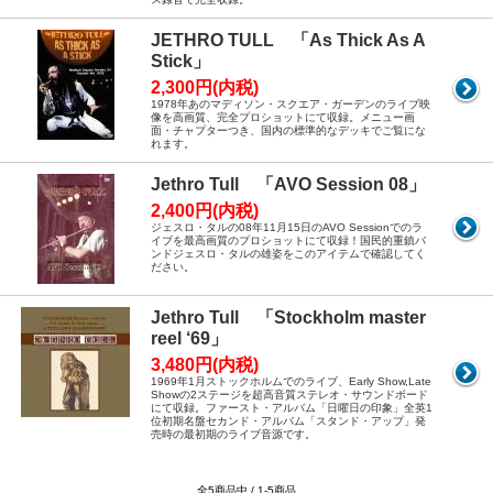
JETHRO TULL 「As Thick As A
Stick」
2,300円(内税)
1978年あのマディソン・スクエア・ガーデンのライブ映
像を高画質、完全プロショットにて収録。メニュー画
面・チャプターつき、国内の標準的なデッキでご覧にな
れます。
Jethro Tull 「AVO Session 08」
2,400円(内税)
ジェスロ・タルの08年11月15日のAVO Sessionでのラ
イブを最高画質のプロショットにて収録！国民的重鎮バ
ンドジェスロ・タルの雄姿をこのアイテムで確認してく
ださい。
Jethro Tull 「Stockholm master
reel ‘69」
3,480円(内税)
1969年1月ストックホルムでのライブ、Early Show,Late
Showの2ステージを超高音質ステレオ・サウンドボード
にて収録。ファースト・アルバム「日曜日の印象」全英1
位初期名盤セカンド・アルバム「スタンド・アップ」発
売時の最初期のライブ音源です。
全5商品中 / 1-5商品