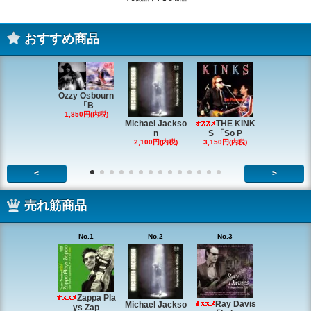
おすすめ商品
Ozzy Osbourn
「B
1,850円(内税)
Michael Jackso
THE KINK
Michae
n
S 「So P
ackson
2,100円(内税)
3,150円(内税)
2,200円(内
<
>
売れ筋商品
No.1
No.2
No.3
No.4
Zappa Pla
Ray Davis
Michael Jackso
The Quartet
ys Zap