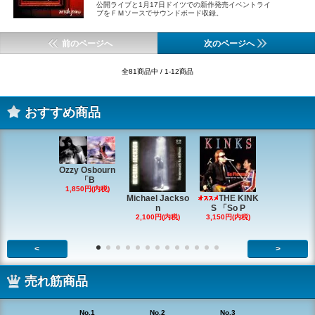
公開ライブと1月17日ドイツでの新作発売イベントライ
ブをＦＭソースでサウンドボード収録。
前のページへ
次のページへ
全81商品中 / 1-12商品
おすすめ商品
Ozzy Osbourn
「B
1,850円(内税)
Michael Jackso
THE KINK
Michae
n
S 「So P
ackson
2,100円(内税)
3,150円(内税)
2,200円(内
<
>
売れ筋商品
No.1
No.2
No.3
No.4