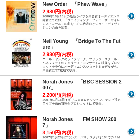
New Order 「Phew Wave」
2,980円(内税)
2006年10月16日の最新ライブを高音質オーディエンス
録音にて収録。「ウェイティング・フォー・ザ・サイレ
ンス・コール」の曲を中心に代表曲とジョイ・ディヴィ
ジョンの曲を演奏。
Neil Young 「Bridge To The Fut
ure」
2,980円(内税)
ニール・ヤングのライフワーク、ブリッジ・スクール・
ベネフィットのチャリティ・コンサートの映像をプロシ
ョットを中心にオーディエンスショットをまぜながら、
高画質にて2枚組で収録。
Norah Jones 「BBC SESSION 2
007」
2,200円(内税)
2007年1月14日イギリスＢＢＣセッション、テレビ放送
ライブを高画質完全プロショットにて収録。
Norah Jones 「FM SHOW 200
7」
3,150円(内税)
2007年1月20日フランス、パリ、スタジオ104でのＦＭ