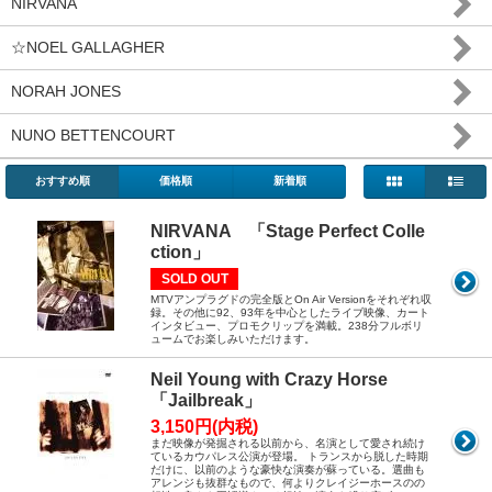
NIRVANA
☆NOEL GALLAGHER
NORAH JONES
NUNO BETTENCOURT
おすすめ順
価格順
新着順
NIRVANA 「Stage Perfect Colle
ction」
SOLD OUT
MTVアンプラグドの完全版とOn Air Versionをそれぞれ収
録。その他に92、93年を中心としたライブ映像、カート
インタビュー、プロモクリップを満載。238分フルボリ
ュームでお楽しみいただけます。
Neil Young with Crazy Horse
「Jailbreak」
3,150円(内税)
まだ映像が発掘される以前から、名演として愛され続け
ているカウパレス公演が登場。 トランスから脱した時期
だけに、以前のような豪快な演奏が蘇っている。選曲も
アレンジも抜群なもので、何よりクレイジーホースのの