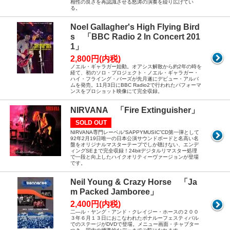
相性の良さを再認識させる怒涛の演奏を繰り広げてい
る。
Noel Gallagher's High Flying Bird
s 「BBC Radio 2 In Concert 201
1」
2,800円(内税)
ノエル・ギャラガー始動。オアシス解散から約2年の時を
経て、初のソロ・プロジェクト・ノエル・ギャラガー・
ハイ・フライング・バーズが先月遂にデビュー・アルバ
ムを発売。11月3日にBBC Radio2で行われたパフォーマ
ンスをプロショット映像にて完全収録。
NIRVANA 「Fire Extinguisher」
SOLD OUT
NIRVANA専門レーベル“SAPPYMUSIC”CD第一弾として
92年2月19日唯一の日本公演サウンドボードと名高い名
盤をオリジナルマスターテープでしか聴けない、エンデ
ィングSEまで完全収録！24bitデジタルリマスター処理
で一段と向上したハイクオリティーヴァージョンが登場
です。
Neil Young & Crazy Horse 「Ja
m Packed Jamboree」
2,400円(内税)
二―ル・ヤング・アンド・クレイジー・ホースの２００
３年６月１３日におこなわれたボナルーフェスティバル
でのステージがDVDで登場。メニュー画面・チャプター