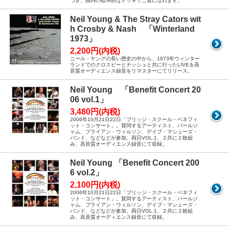
つき、国内の標準的なデッキでご覧になれます。
Neil Young & The Stray Cators wit
h Crosby & Nash 「Winterland
1973」
2,200円(内税)
ニール・ヤングの長い歴史の中から、1973年ウィンター
ランドでのクロスビーとナッシュと共に行ったLIVEを高
音質オーディエンス録音をリマスターにてリリース。
Neil Young 「Benefit Concert 20
06 vol.1」
3,480円(内税)
2006年10月21日22日「ブリッジ・スクール・ベネフィ
ット・コンサート」。賛同するアーティスト、パールジ
ャム、ブライアン・ウィルソン、デイブ・マシューズ・
バンド、などなどが参加。両日VOL.1、２共に２枚組
み、高音質オーディエンス録音にて収録。
Neil Young 「Benefit Concert 200
6 vol.2」
2,100円(内税)
2006年10月21日22日「ブリッジ・スクール・ベネフィ
ット・コンサート」。賛同するアーティスト、パールジ
ャム、ブライアン・ウィルソン、デイブ・マシューズ・
バンド、などなどが参加。両日VOL.1、２共に２枚組
み、高音質オーディエンス録音にて収録。