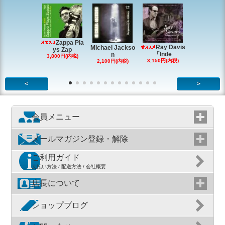
Zappa Pla
Ray Davis
Michael Jackso
The Quartet
ys Zap
「Inde
n
g
3,800円(内税)
3,150円(内税)
2,100円(内税)
1,980円(内
<
>
会員メニュー
メールマガジン登録・解除
ご利用ガイド
支払い方法 / 配送方法 / 会社概要
店長について
ショップブログ