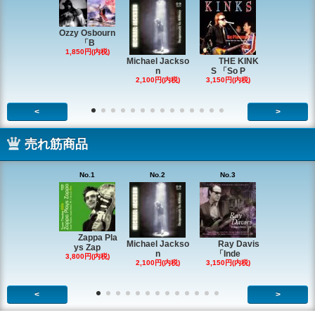
Ozzy Osbourn
「B
1,850円(内税)
Michael Jackso
THE KINK
Michae
n
S 「So P
ackson
2,100円(内税)
3,150円(内税)
2,200円(内
<
>
売れ筋商品
No.1
No.2
No.3
No.4
Zappa Pla
Ray Davis
Michael Jackso
The Quartet
ys Zap
「Inde
n
g
3,800円(内税)
3,150円(内税)
2,100円(内税)
1,980円(内
<
>