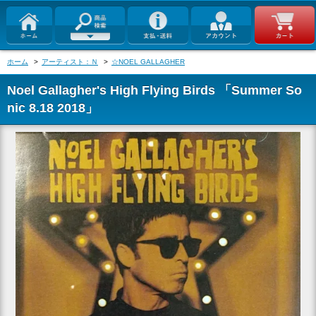
ホーム
>
アーティスト：Ｎ
>
☆NOEL GALLAGHER
Noel Gallagher's High Flying Birds 「Summer So
nic 8.18 2018」