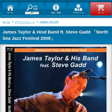
ホーム
>
アーティスト：Ｊ
>
JAMES TAYLOR
James Taylor & Hisd Band ft. Steve Gadd 「North
Sea Jazz Festival 2009」