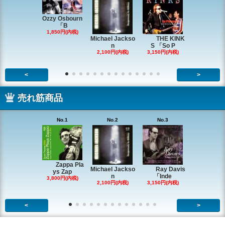
Ozzy Osbourn
「B
1,850円(内税)
Michael Jackso
THE KINK
Michae
n
S 「So P
ackson
2,100円(内税)
3,150円(内税)
2,200円(内
<
>
売れ筋商品
No.1
No.2
No.3
No.4
Zappa Pla
Ray Davis
Michael Jackso
The Quartet
ys Zap
「Inde
n
g
3,800円(内税)
3,150円(内税)
2,100円(内税)
1,980円(内
<
>