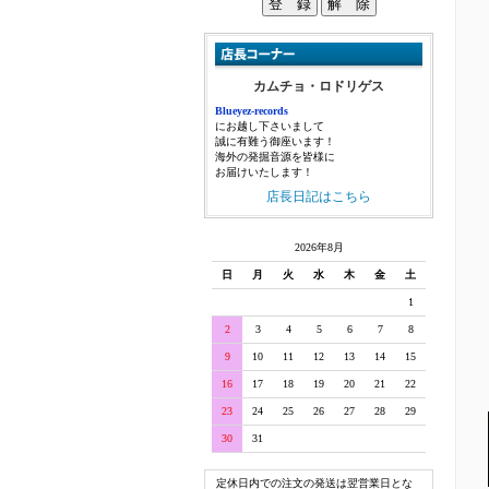
カムチョ・ロドリゲス
Blueyez-records
にお越し下さいまして
誠に有難う御座います！
海外の発掘音源を皆様に
お届けいたします！
店長日記はこちら
2026年8月
日
月
火
水
木
金
土
1
2
3
4
5
6
7
8
9
10
11
12
13
14
15
16
17
18
19
20
21
22
23
24
25
26
27
28
29
30
31
定休日内での注文の発送は翌営業日とな