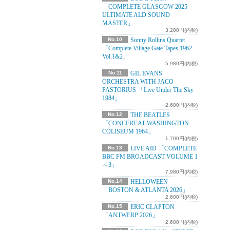
「COMPLETE GLASGOW 2025
ULTIMATE ALD SOUND
MASTER」
3,200円(内税)
No.10
Sonny Rollins Quartet
「Complete Village Gate Tapes 1962
Vol.1&2」
5,980円(内税)
No.11
GIL EVANS
ORCHESTRA WITH JACO
PASTORIUS 「Live Under The Sky
1984」
2,600円(内税)
No.12
THE BEATLES
「CONCERT AT WASHINGTON
COLISEUM 1964」
1,700円(内税)
No.13
LIVE AID 「COMPLETE
BBC FM BROADCAST VOLUME 1
～3」
7,980円(内税)
No.14
HELLOWEEN
「BOSTON & ATLANTA 2026」
2,600円(内税)
No.15
ERIC CLAPTON
「ANTWERP 2026」
2,600円(内税)