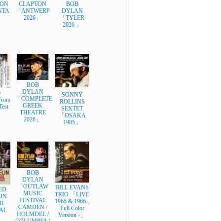
ON
CLAPTON
BOB
NTA
「ANTWERP
DYLAN
」
2026」
「TYLER
2026 」
BOB
DYLAN
e
SONNY
「COMPLETE
rom
ROLLINS
GREEK
Test
SEXTET
THEATRE
」
「OSAKA
2026」
1985」
BOB
DYLAN
「OUTLAW
BILL EVANS
ED
MUSIC
TRIO 「LIVE
IN
FESTIVAL
1965 & 1966 -
H
CAMDEN /
Full Color
AL
HOLMDEL /
Version -」
」