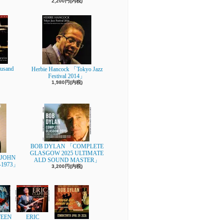
2,200円(内税)
usand
Herbie Hancock 「Tokyo Jazz
Festival 2014」
1,980円(内税)
BOB DYLAN 「COMPLETE
GLASGOW 2025 ULTIMATE
-JOHN
ALD SOUND MASTER」
-1973」
3,200円(内税)
EEN
ERIC