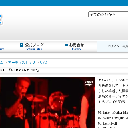
ログイン
会員
ム
>
アーティスト：Ｕ
>
UFO
FO 「GERMANY 2007」
アルバム、モンキ
再脱退をして、ギタ
らしい卓越した演奏
最高のオーディエ
するプレイが炸裂!
01. Intro / Mother Ma
02. When Daylight G
03. Let It Roll