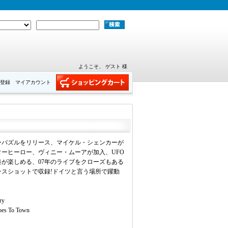
ようこそ、 ゲスト 様
登録
マイアカウント
ーパズルをリリース、マイケル・シェンカーが
ーヒーロー、ヴィニー・ムーアが加入、UFO
が楽しめる、07年のライブをクローズもある
ンスショットで収録!ドイツと言う場所で躍動
ry
oes To Town