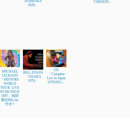
BARBARA
VERSION」
2026」
UK
MICHAEL
BILL EVANS
「Complete
JACKSON
「OSAKA
Live In Japan
「HISTORY
1978」
1979/2011」
WORLD
TOUR. LIVE
IN MUNICH
1997」初回
限定Blu-ray
付き!!