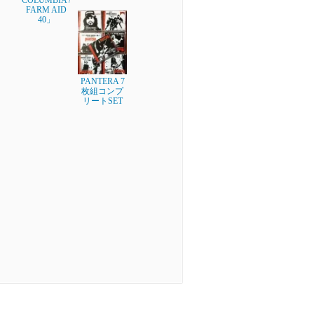
COLUMBIA /
FARM AID
40」
PANTERA 7
枚組コンプ
リートSET