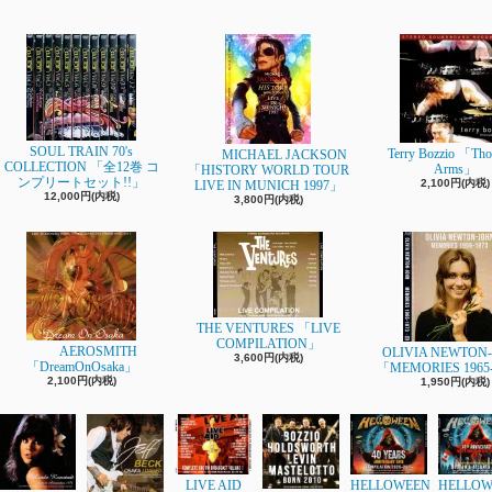
SOUL TRAIN 70's
Terry Bozzio 「Tho
MICHAEL JACKSON
COLLECTION 「全12巻 コ
Arms」
「HISTORY WORLD TOUR
ンプリートセット!!」
2,100円(内税)
LIVE IN MUNICH 1997」
12,000円(内税)
3,800円(内税)
THE VENTURES 「LIVE
COMPILATION」
AEROSMITH
OLIVIA NEWTON
3,600円(内税)
「DreamOnOsaka」
「MEMORIES 1965
2,100円(内税)
1,950円(内税)
LIVE AID
HELLOWEEN
HELLOW