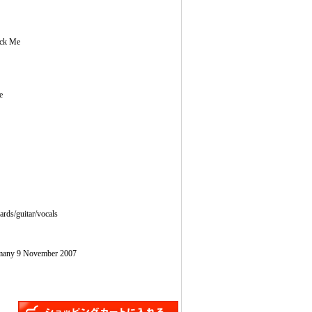
ock Me
e
rds/guitar/vocals
many 9 November 2007