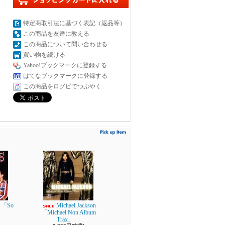
特定商取引法に基づく表記（返品等）
この商品を友達に教える
この商品について問い合わせる
買い物を続ける
Yahoo!ブックマークに登録する
はてなブックマークに登録する
この商品をログピでつぶやく
 「So
Michael Jackson
「Michael Non Album
Trax」