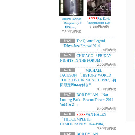
Ray Davis
Michael Jackson
「Independence Day」
「Dangerously In
3,150円(内税)
HIStory」
2,100円(内税)
No.4
The Quartet Legend
「Tokyo Jazz Festival 2014」
1,980円(内税)
No.5
CHICAGO 「FRIDAY
NIGHTS IN THE FORUM」
2,200円(内税)
No.6
MICHAEL
JACKSON 「HISTORY WORLD
TOUR. LIVE IN MUNICH 1997」初
回限定Blu-ray付き!!
3,800円(内税)
No.7
BOB DYLAN 「Not
Looking Back - Beacon Theatre 2014
Vol.1 & 2 -」
5,400円(内税)
No.8
VAN HALEN
「THE COMPLETE
DEMOGRAPHY 1974-1984」
3,200円(内税)
No.9
BOB DYLAN