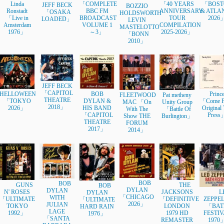
Linda
「COMPLETE
「40 YEARS
「BOST
JEFF BECK
BOZZIO
Ronstadt
BBC FM
ANNIVERSARY
& ATLA
「OSAKA
HOLDSWORTH
「Live in
BROADCAST
TOUR
2026
LOADED」
LEVIN
Amsterdam
VOLUME 1
COMPILATION
MASTELOTTO
1976」
～3」
2025-2026」
「BONN
2010」
JEFF BECK
「CAPITOL
HELLOWEEN
BOB
Princ
FLEETWOOD
Pat metheny
THEATRE
「TOKYO
DYLAN &
「Come F
MAC 「On
Unity Group
2018」
2026」
HIS BAND
Original 
With The
「Battle Of
「CAPITOL
Press
Show THE
Burlington」
THEATRE
FORUM
2017」
2014」
BOB
BOB
GUNS
THE
BOB
DYLAN
DYLAN
L
N' ROSES
JACKSONS
DYLAN
「CHICAGO
WITH
ZEPPEL
「ULTIMATE
「DEFINITIVE
「ULTIMATE
2026」
JULIAN
「BAT
TOKYO
LONDON
HARD RAIN
LAGE
FESTIV
1992」
1979 HD
1976」
「SANTA
1970
REMASTER