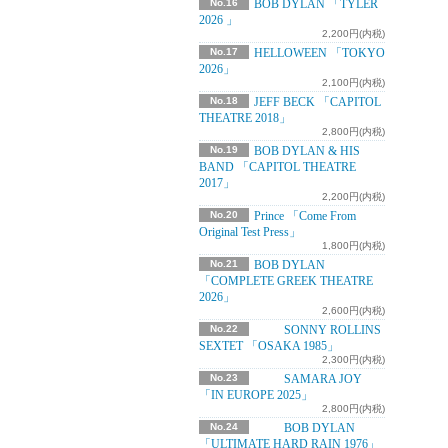
No.16
BOB DYLAN 「TYLER
2026 」
2,200円(内税)
No.17
HELLOWEEN 「TOKYO
2026」
2,100円(内税)
No.18
JEFF BECK 「CAPITOL
THEATRE 2018」
2,800円(内税)
No.19
BOB DYLAN & HIS
BAND 「CAPITOL THEATRE
2017」
2,200円(内税)
No.20
Prince 「Come From
Original Test Press」
1,800円(内税)
No.21
BOB DYLAN
「COMPLETE GREEK THEATRE
2026」
2,600円(内税)
No.22
SONNY ROLLINS
SEXTET 「OSAKA 1985」
2,300円(内税)
No.23
SAMARA JOY
「IN EUROPE 2025」
2,800円(内税)
No.24
BOB DYLAN
「ULTIMATE HARD RAIN 1976」