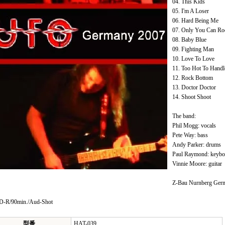
04. This Kids
05. I'm A Loser
06. Hard Being Me
07. Only You Can R
08. Baby Blue
09. Fighting Man
10. Love To Love
11. Too Hot To Handl
12. Rock Bottom
13. Doctor Doctor
14. Shoot Shoot
The band:
Phil Mogg: vocals
Pete Way: bass
Andy Parker: drums
Paul Raymond: keyboa
Vinnie Moore: guitar
Z-Bau Nurnberg Ger
-R/90min./Aud-Shot
型番
HAT-039