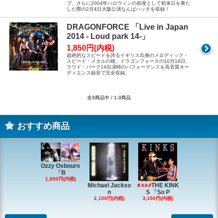
ブ、さらに2004年ハロウィンの前座として初来日を果た
した際の2月4日大阪公演なんばハッチを収録！
DRAGONFORCE 「Live in Japan
2014 - Loud park 14-」
1,850円(内税)
超絶的なスピードを誇るイギリス出身のメロディック・
スピード・メタルの雄、ドラゴンフォースの10月18日、
ラウド・パーク14出演時のパフォーマンスを高音質オー
ディエンス録音で完全収録。
全3商品中 / 1-3商品
おすすめ商品
Ozzy Osbourn
「B
1,850円(内税)
Michael Jackso
THE KINK
Michae
n
S 「So P
ackson
2,100円(内税)
3,150円(内税)
2,200円(内