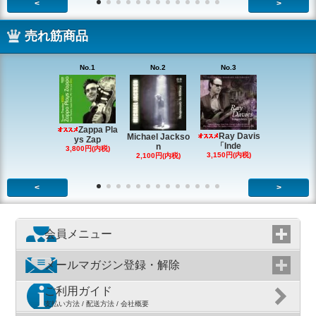
<
>
売れ筋商品
No.1
No.2
No.3
No.4
Zappa Pla
Ray Davis
Michael Jackso
The Quartet
ys Zap
「Inde
n
g
3,800円(内税)
3,150円(内税)
2,100円(内税)
1,980円(内
<
>
会員メニュー
メールマガジン登録・解除
ご利用ガイド
支払い方法 / 配送方法 / 会社概要