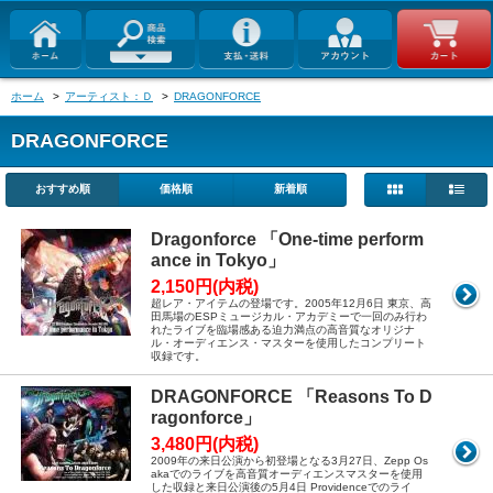
ホーム
>
アーティスト：Ｄ
>
DRAGONFORCE
DRAGONFORCE
おすすめ順
価格順
新着順
Dragonforce 「One-time perform
ance in Tokyo」
2,150円(内税)
超レア・アイテムの登場です。2005年12月6日 東京、高
田馬場のESPミュージカル・アカデミーで一回のみ行わ
れたライブを臨場感ある迫力満点の高音質なオリジナ
ル・オーディエンス・マスターを使用したコンプリート
収録です。
DRAGONFORCE 「Reasons To D
ragonforce」
3,480円(内税)
2009年の来日公演から初登場となる3月27日、Zepp Os
akaでのライブを高音質オーディエンスマスターを使用
した収録と来日公演後の5月4日 Providenceでのライ