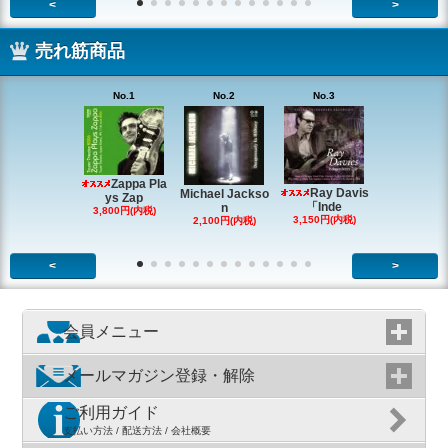
<
>
売れ筋商品
No.1
No.2
No.3
No.4
Zappa Pla
Ray Davis
Michael Jackso
The Quartet
ys Zap
「Inde
n
g
3,800円(内税)
3,150円(内税)
2,100円(内税)
1,980円(内
<
>
会員メニュー
メールマガジン登録・解除
ご利用ガイド
支払い方法 / 配送方法 / 会社概要