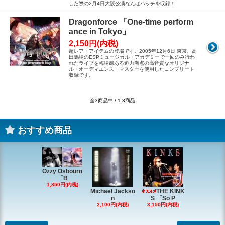
した際の2月4日大阪公演なんばハッチを収録！
Dragonforce 「One-time perform
ance in Tokyo」
2,150円(内税)
超レア・アイテムの登場です。2005年12月6日 東京、高
田馬場のESPミュージカル・アカデミーで一回のみ行わ
れたライブを臨場感ある迫力満点の高音質なオリジナ
ル・オーディエンス・マスターを使用したコンプリート
収録です。
全3商品中 / 1-3商品
おすすめ商品
Ozzy Osbourn
「B
1,850円(内税)
Michael Jackso
THE KINK
Michae
n
S 「So P
ackson
2,100円(内税)
3,150円(内税)
2,200円(内