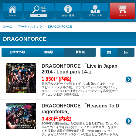
ホーム
>
アーティスト：Ｄ
>
DRAGONFORCE
DRAGONFORCE
おすすめ順
価格順
新着順
DRAGONFORCE 「Live in Japan
2014 - Loud park 14-」
1,850円(内税)
超絶的なスピードを誇るイギリス出身のメロディック・
スピード・メタルの雄、ドラゴンフォースの10月18日、
ラウド・パーク14出演時のパフォーマンスを高音質オー
ディエンス録音で完全収録。
DRAGONFORCE 「Reasons To D
ragonforce」
3,480円(内税)
2009年の来日公演から初登場となる3月27日、Zepp Os
akaでのライブを高音質オーディエンスマスターを使用
した収録と来日公演後の5月4日 Providenceでのライ
ブ、さらに2004年ハロウィンの前座として初来日を果た