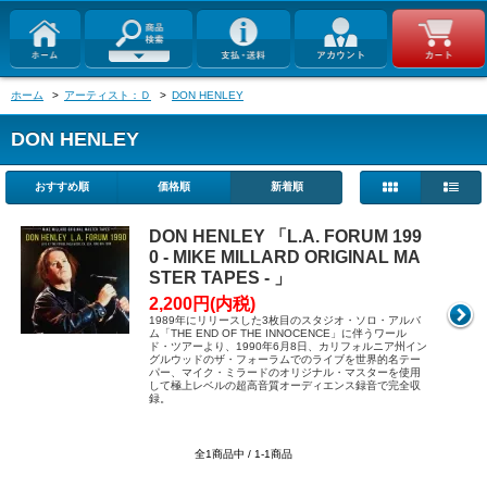
ホーム
>
アーティスト：Ｄ
>
DON HENLEY
DON HENLEY
おすすめ順
価格順
新着順
DON HENLEY 「L.A. FORUM 199
0 - MIKE MILLARD ORIGINAL MA
STER TAPES - 」
2,200円(内税)
1989年にリリースした3枚目のスタジオ・ソロ・アルバ
ム「THE END OF THE INNOCENCE」に伴うワール
ド・ツアーより、1990年6月8日、カリフォルニア州イン
グルウッドのザ・フォーラムでのライブを世界的名テー
パー、マイク・ミラードのオリジナル・マスターを使用
して極上レベルの超高音質オーディエンス録音で完全収
録。
全1商品中 / 1-1商品