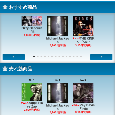
おすすめ商品
Ozzy Osbourn
「B
1,850円(内税)
Michael Jackso
THE KINK
Michae
n
S 「So P
ackson
2,100円(内税)
3,150円(内税)
2,200円(内
<
>
売れ筋商品
No.1
No.2
No.3
No.4
Zappa Pla
Ray Davis
Michael Jackso
The Quartet
ys Zap
「Inde
n
g
3,800円(内税)
3,150円(内税)
2,100円(内税)
1,980円(内