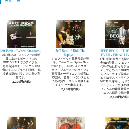
商品一覧
Jeff Beck 「Ride The
Jeff Beck 「Wired Kingdom」
JEFF BECK 「THE
Zephyr」
EVER - FINAL LI
2004年6/28、U.Kツアーの最終
日にあたるポーツマスの
ジェフ・ベック最新音源が登
1月12日に世界中を駆
GUILD HALLでのライブを、
場。 "West Coast Spring Tour
突如の訃報。 ジェフ
超高音質のオーディエンス録
2006"より、4/2のLA ハウス・
の昨年秋に行ったジ
音にてコンプリート収録。 臨
オブ・ブルースでのライブを
デップとのUS TOUR
場感抜群のバランスの良い音
高音質オーディエンス録音に
るフル・ライブ収録
質です。
て収録。 音質・バランスとも
ムではラスト・ライ
に高品質で、ストレス無く楽
2022年11月9日、カ
2,200円(内税)
しむことが出来ます。
ア州サンノゼ公演の
上レベルの超高音質
2,200円(内税)
エンス録音で完全
2,100円(内税)