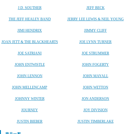
J.D. SOUTHER
JEFF BECK
THE JEFF HEALEY BAND
JERRY LEE LEWIS & NEIL YOUNG
JIMI HENDRIX
JIMMY CLIFF
JOAN JETT & THE BLACKHEARTS
JOE LYNN TURNER
JOE SATRIANI
JOE STRUMMER
JOHN ENTWISTLE
JOHN FOGERTY
JOHN LENNON
JOHN MAYALL
JOHN MELLENCAMP
JOHN WETTON
JOHNNY WINTER
JON ANDERSON
JOURNEY
JOY DIVISION
JUSTIN BIEBER
JUSTIN TIMBERLAKE