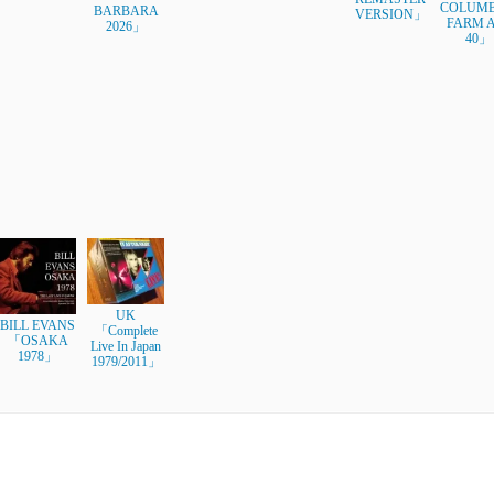
COLUMBI
BARBARA
VERSION」
FARM 
2026」
40」
UK
BILL EVANS
「Complete
「OSAKA
Live In Japan
1978」
1979/2011」