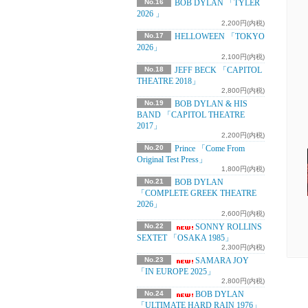
No.16
BOB DYLAN 「TYLER
2026 」
2,200円(内税)
No.17
HELLOWEEN 「TOKYO
2026」
2,100円(内税)
No.18
JEFF BECK 「CAPITOL
THEATRE 2018」
2,800円(内税)
No.19
BOB DYLAN & HIS
BAND 「CAPITOL THEATRE
2017」
2,200円(内税)
No.20
Prince 「Come From
Original Test Press」
1,800円(内税)
No.21
BOB DYLAN
「COMPLETE GREEK THEATRE
2026」
2,600円(内税)
No.22
SONNY ROLLINS
SEXTET 「OSAKA 1985」
2,300円(内税)
No.23
SAMARA JOY
「IN EUROPE 2025」
2,800円(内税)
No.24
BOB DYLAN
「ULTIMATE HARD RAIN 1976」