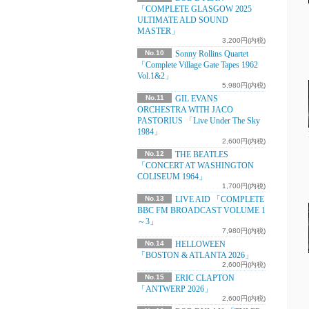
「COMPLETE GLASGOW 2025
ULTIMATE ALD SOUND
MASTER」
3,200円(内税)
No.10
Sonny Rollins Quartet
「Complete Village Gate Tapes 1962
Vol.1&2」
5,980円(内税)
No.11
GIL EVANS
ORCHESTRA WITH JACO
PASTORIUS 「Live Under The Sky
1984」
2,600円(内税)
No.12
THE BEATLES
「CONCERT AT WASHINGTON
COLISEUM 1964」
1,700円(内税)
No.13
LIVE AID 「COMPLETE
BBC FM BROADCAST VOLUME 1
～3」
7,980円(内税)
No.14
HELLOWEEN
「BOSTON & ATLANTA 2026」
2,600円(内税)
No.15
ERIC CLAPTON
「ANTWERP 2026」
2,600円(内税)