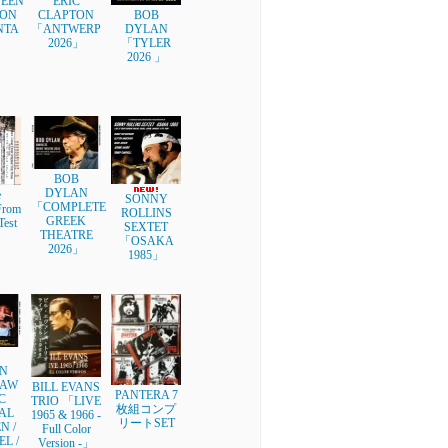
EEN
ERIC
ON
CLAPTON
BOB
NTA
「ANTWERP
DYLAN
」
2026」
「TYLER
2026 」
BOB
DYLAN
e
SONNY
「COMPLETE
rom
ROLLINS
GREEK
Test
SEXTET
THEATRE
」
「OSAKA
2026」
1985」
N
AW
BILL EVANS
PANTERA 7
C
TRIO 「LIVE
枚組コンプ
AL
1965 & 1966 -
リートSET
N /
Full Color
L /
Version -」