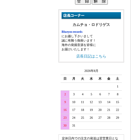
カムチョ・ロドリゲス
Blueyez-records
にお越し下さいまして
誠に有難う御座います！
海外の発掘音源を皆様に
お届けいたします！
店長日記はこちら
2026年8月
日
月
火
水
木
金
土
1
2
3
4
5
6
7
8
9
10
11
12
13
14
15
16
17
18
19
20
21
22
23
24
25
26
27
28
29
30
31
定休日内での注文の発送は翌営業日とな