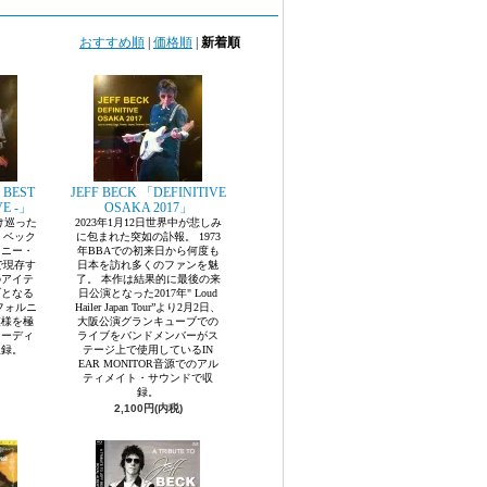
おすすめ順
|
価格順
|
新着順
 BEST
JEFF BECK 「DEFINITIVE
VE -」
OSAKA 2017」
け巡った
2023年1月12日世界中が悲しみ
・ベック
に包まれた突如の訃報。 1973
ョニー・
年BBAでの初来日から何度も
で現存す
日本を訪れ多くのファンを魅
のアイテ
了。 本作は結果的に最後の来
ブとなる
日公演となった2017年" Loud
リフォルニ
Hailer Japan Tour”より2月2日、
模様を極
大阪公演グランキューブでの
オーディ
ライブをバンドメンバーがス
収録。
テージ上で使用しているIN
EAR MONITOR音源でのアル
ティメイト・サウンドで収
録。
2,100円(内税)