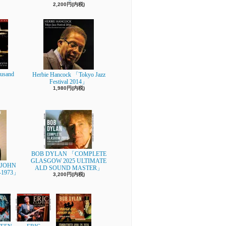
2,200円(内税)
usand
Herbie Hancock 「Tokyo Jazz
Festival 2014」
1,980円(内税)
BOB DYLAN 「COMPLETE
GLASGOW 2025 ULTIMATE
-JOHN
ALD SOUND MASTER」
-1973」
3,200円(内税)