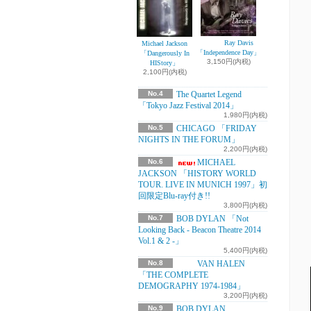
Ray Davis
Michael Jackson
「Independence Day」
「Dangerously In
3,150円(内税)
HIStory」
2,100円(内税)
No.4
The Quartet Legend
「Tokyo Jazz Festival 2014」
1,980円(内税)
No.5
CHICAGO 「FRIDAY
NIGHTS IN THE FORUM」
2,200円(内税)
No.6
MICHAEL
JACKSON 「HISTORY WORLD
TOUR. LIVE IN MUNICH 1997」初
回限定Blu-ray付き!!
3,800円(内税)
No.7
BOB DYLAN 「Not
Looking Back - Beacon Theatre 2014
Vol.1 & 2 -」
5,400円(内税)
No.8
VAN HALEN
「THE COMPLETE
DEMOGRAPHY 1974-1984」
3,200円(内税)
No.9
BOB DYLAN