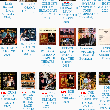
LIVE AID
HELLOWEEN
HELLOW
Linda
「COMPLETE
「40 YEARS
「BOST
JEFF BECK
BOZZIO
Ronstadt
BBC FM
ANNIVERSARY
& ATLA
「OSAKA
HOLDSWORTH
「Live in
BROADCAST
TOUR
2026
LOADED」
LEVIN
Amsterdam
VOLUME 1
COMPILATION
MASTELOTTO
1976」
～3」
2025-2026」
「BONN
2010」
JEFF BECK
「CAPITOL
HELLOWEEN
BOB
Princ
FLEETWOOD
Pat metheny
THEATRE
「TOKYO
DYLAN &
「Come F
MAC 「On
Unity Group
2018」
2026」
HIS BAND
Original 
With The
「Battle Of
「CAPITOL
Press
Show THE
Burlington」
THEATRE
FORUM
2017」
2014」
BOB
DYLA
BOB
BOB
GUNS
THE
BOB
「OUTL
DYLAN
DYLAN
N' ROSES
JACKSONS
DYLAN
MUSI
「CHICAGO
WITH
「ULTIMATE
「DEFINITIVE
「ULTIMATE
FESTIV
2026」
JULIAN
TOKYO
LONDON
HARD RAIN
CAMDE
LAGE
1992」
1979 HD
1976」
HOLMDE
「SANTA
REMASTER