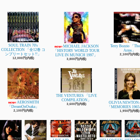
SOUL TRAIN 70's
Terry Bozzio 「Tho
MICHAEL JACKSON
COLLECTION 「全12巻 コ
Arms」
「HISTORY WORLD TOUR
ンプリートセット!!」
2,100円(内税)
LIVE IN MUNICH 1997」
12,000円(内税)
3,800円(内税)
THE VENTURES 「LIVE
COMPILATION」
AEROSMITH
OLIVIA NEWTON
3,600円(内税)
「DreamOnOsaka」
「MEMORIES 1965
2,100円(内税)
1,950円(内税)