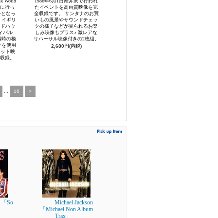
k World
1986年6月1日軽井沢で行われ
的に行っ
たイベントを高画質映像を完
ーとなっ
全収録です。 サンタナのお買
日、イギリ
いもの風景やサウンドチェッ
ンドハウ
クの様子などが見られるお楽
ィバル
しみ映像もプラス♪ 激レアな
s出演時の模
リハーサル映像付きの2枚組。
ーを使用
2,680円(内税)
ョット映
に収録。
...
16
>
 「So
Michael Jackson
「Michael Non Album
Trax」