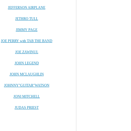
JEFFERSON AIRPLANE
JETHRO TULL
JIMMY PAGE
JOE PERRY with TAB THE BAND
JOE ZAWINUL
JOHN LEGEND
JOHN MCLAUGHLIN
JOHNNY"GUITAR″WATSON
JONI MITCHELL
JUDAS PRIEST