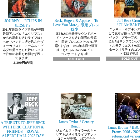
Beck, Bogert, & Appice 「To
Jeff Beck Gro
JOURNY 「ECLIPS IN
Love You More」限定プレス
「CLAMBAK
JERSEY」
残少！
ニッキー・ホプキン
2011年最新ライブ音源が登場!
して役者が揃った第1
最新アルバム「エクリプス」
BB&Aの未発表サウンドボー
ベック・グループの、1
からの新曲を含むライブはす
ド・ソースを含む驚異の音源
12月7日サンフランシ
っかりバンドに溶け込んだヴ
が、限定プレスCDでついに登
ィルモアウェスト公
ォーカリスト、アーネル・ピ
場! まずは、1973年来日公演直
タークオリティのコ
ネダの堂々とした歌いっぷり
後にあたる6/18のABCイン・
ト収録で登場!
で往年の名曲も色褪せず甦っ
コンサ ートより2曲。
てきます。
SOLD OUT
SOLD OUT
2,300円(内税)
James Taylor「Century
A TRIBUTE TO JEFF BECK
Road」
WITH ERIC CLAPTON &
James Brown「BBC E
ジェイムス・テイラーのキャ
FRIENDS「ROYAL
Proms 2006 - 202
リアを総括するライブアンソ
ALBERT HALL 2023 DAY
rebroadcast versi
ロジーが登場。 1970年から