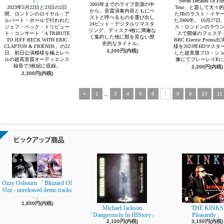
1」
「Seven Decades Of Fun
2003年までのライブ音源の中
2023年5月22日と23日の2日
Tour」と題して大々
から、音質演奏内容ともにベ
間、ロンドンのロイヤル・ア
たJBのラスト・イヤ
ストと呼べるものを選び出し
ルバート・ホールで行われた
た2006年。 10月27
24ビット・デジタルリマスタ
ジェフ・ベック・トリビュー
ス・ロンドンのラウ
リング、ディスク4枚に満遍な
ト・コンサート「A TRIBUTE
スで開催のフェステ
く集約した他に類を見ない歴
TO JEFF BECK WITH ERIC
BBC Electric Prom
史的なタイトル。
CLAPTON & FRIENDS」の22
様を2023年HDマスタ
3,200円(内税)
日、初日公演模様を極上レベ
した超美麗プロ・シ
ルの超高音質オーディエンス
像にてブレーレイR
録音で3枚組に収録。
2,200円(内税)
2,300円(内税)
<
1
...
3
4
5
6
7
8
9
10
11
Ozzy Osbourn 「Blizzard Of
Ozz - unreleased demo tracks
-」
1,850円(内税)
Michael Jackson
THE KINKS
「Dangerously In HIStory」
Pleasantly」
2,100円(内税)
3,150円(内税)