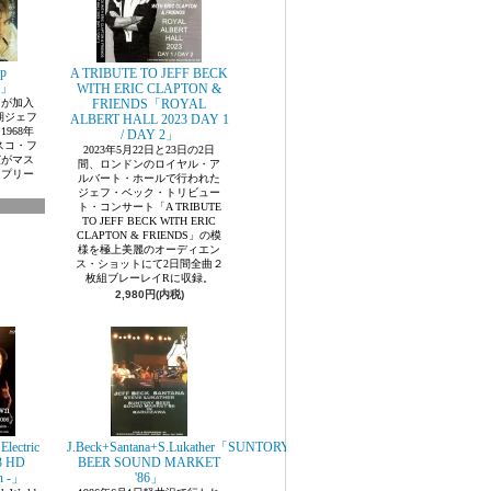
up
A TRIBUTE TO JEFF BECK
E」
WITH ERIC CLAPTON &
スが加入
FRIENDS「ROYAL
期ジェフ
ALBERT HALL 2023 DAY 1
968年
/ DAY 2」
スコ・フ
2023年5月22日と23日の2日
演がマス
間、ロンドンのロイヤル・ア
ンプリー
ルバート・ホールで行われた
ジェフ・ベック・トリビュー
ト・コンサート「A TRIBUTE
TO JEFF BECK WITH ERIC
CLAPTON & FRIENDS」の模
様を極上美麗のオーディエン
ス・ショットにて2日間全曲２
枚組ブレーレイRに収録。
2,980円(内税)
lectric
J.Beck+Santana+S.Lukather「SUNTORY
3 HD
BEER SOUND MARKET
on -」
'86」