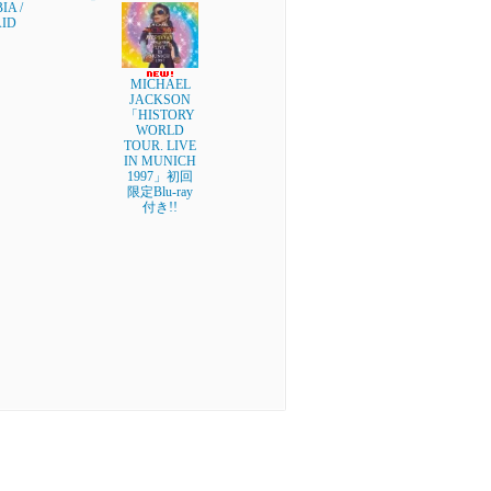
A /
AID
MICHAEL
JACKSON
「HISTORY
WORLD
TOUR. LIVE
IN MUNICH
1997」初回
限定Blu-ray
付き!!