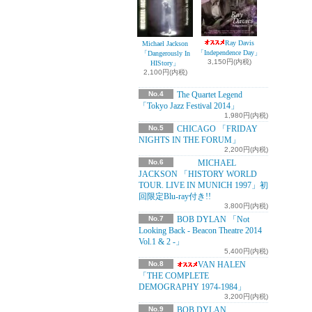
Ray Davis
Michael Jackson
「Independence Day」
「Dangerously In
3,150円(内税)
HIStory」
2,100円(内税)
No.4
The Quartet Legend
「Tokyo Jazz Festival 2014」
1,980円(内税)
No.5
CHICAGO 「FRIDAY
NIGHTS IN THE FORUM」
2,200円(内税)
No.6
MICHAEL
JACKSON 「HISTORY WORLD
TOUR. LIVE IN MUNICH 1997」初
回限定Blu-ray付き!!
3,800円(内税)
No.7
BOB DYLAN 「Not
Looking Back - Beacon Theatre 2014
Vol.1 & 2 -」
5,400円(内税)
No.8
VAN HALEN
「THE COMPLETE
DEMOGRAPHY 1974-1984」
3,200円(内税)
No.9
BOB DYLAN