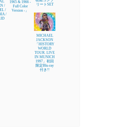
AL
1965 & 1966 -
リートSET
N /
Full Color
L /
Version -」
A /
AID
MICHAEL
JACKSON
「HISTORY
WORLD
TOUR. LIVE
IN MUNICH
1997」初回
限定Blu-ray
付き!!