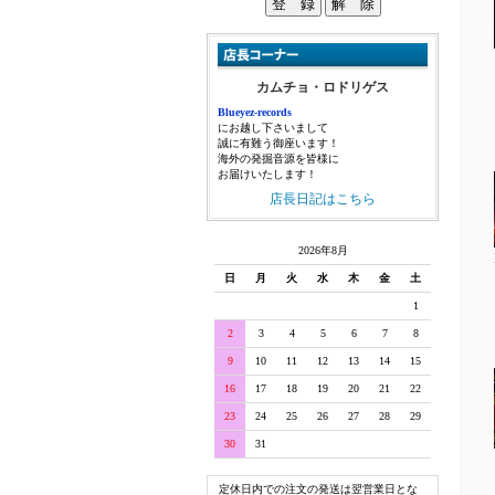
カムチョ・ロドリゲス
Blueyez-records
にお越し下さいまして
誠に有難う御座います！
海外の発掘音源を皆様に
お届けいたします！
店長日記はこちら
2026年8月
日
月
火
水
木
金
土
1
2
3
4
5
6
7
8
9
10
11
12
13
14
15
16
17
18
19
20
21
22
23
24
25
26
27
28
29
30
31
定休日内での注文の発送は翌営業日とな