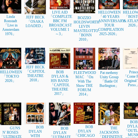
LIVE AID
HELLOWEEN
HELLOW
Linda
「COMPLETE
「40 YEARS
「BOST
JEFF BECK
BOZZIO
Ronstadt
BBC FM
ANNIVERSARY
& ATLA
「OSAKA
HOLDSWORTH
「Live in
BROADCAST
TOUR
2026
LOADED」
LEVIN
Amsterdam
VOLUME 1
COMPILATION
MASTELOTTO
1976」
～3」
2025-2026」
「BONN
2010」
JEFF BECK
「CAPITOL
HELLOWEEN
BOB
Princ
FLEETWOOD
Pat metheny
THEATRE
「TOKYO
DYLAN &
「Come F
MAC 「On
Unity Group
2018」
2026」
HIS BAND
Original 
With The
「Battle Of
「CAPITOL
Press
Show THE
Burlington」
THEATRE
FORUM
2017」
2014」
BOB
DYLA
BOB
BOB
GUNS
THE
BOB
「OUTL
DYLAN
DYLAN
N' ROSES
JACKSONS
DYLAN
MUSI
「CHICAGO
WITH
「ULTIMATE
「DEFINITIVE
「ULTIMATE