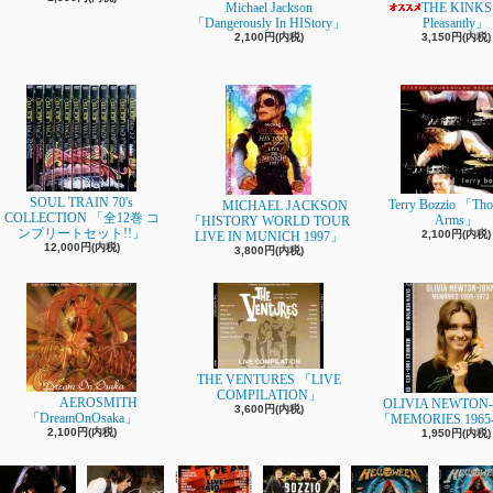
Michael Jackson
THE KINKS
「Dangerously In HIStory」
Pleasantly」
2,100円(内税)
3,150円(内税)
SOUL TRAIN 70's
Terry Bozzio 「Tho
MICHAEL JACKSON
COLLECTION 「全12巻 コ
Arms」
「HISTORY WORLD TOUR
ンプリートセット!!」
2,100円(内税)
LIVE IN MUNICH 1997」
12,000円(内税)
3,800円(内税)
THE VENTURES 「LIVE
COMPILATION」
AEROSMITH
OLIVIA NEWTON
3,600円(内税)
「DreamOnOsaka」
「MEMORIES 1965
2,100円(内税)
1,950円(内税)