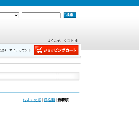
ようこそ、 ゲスト 様
登録
マイアカウント
おすすめ順
|
価格順
|
新着順