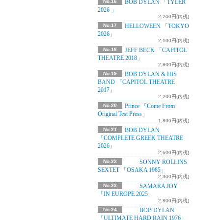
No.16
BOB DYLAN 「TYLER
2026 」
2,200円(内税)
No.17
HELLOWEEN 「TOKYO
2026」
2,100円(内税)
No.18
JEFF BECK 「CAPITOL
THEATRE 2018」
2,800円(内税)
No.19
BOB DYLAN & HIS
BAND 「CAPITOL THEATRE
2017」
2,200円(内税)
No.20
Prince 「Come From
Original Test Press」
1,800円(内税)
No.21
BOB DYLAN
「COMPLETE GREEK THEATRE
2026」
2,600円(内税)
No.22
SONNY ROLLINS
SEXTET 「OSAKA 1985」
2,300円(内税)
No.23
SAMARA JOY
「IN EUROPE 2025」
2,800円(内税)
No.24
BOB DYLAN
「ULTIMATE HARD RAIN 1976」