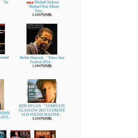
 「So
Michael Jackson
「Michael Non Album
Trax」
2,200円(内税)
usand
Herbie Hancock 「Tokyo Jazz
Festival 2014」
1,980円(内税)
BOB DYLAN 「COMPLETE
GLASGOW 2025 ULTIMATE
-JOHN
ALD SOUND MASTER」
-1973」
3,200円(内税)