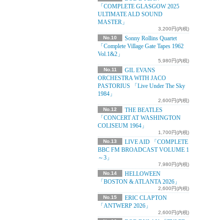
「COMPLETE GLASGOW 2025
ULTIMATE ALD SOUND
MASTER」
3,200円(内税)
No.10
Sonny Rollins Quartet
「Complete Village Gate Tapes 1962
Vol.1&2」
5,980円(内税)
No.11
GIL EVANS
ORCHESTRA WITH JACO
PASTORIUS 「Live Under The Sky
1984」
2,600円(内税)
No.12
THE BEATLES
「CONCERT AT WASHINGTON
COLISEUM 1964」
1,700円(内税)
No.13
LIVE AID 「COMPLETE
BBC FM BROADCAST VOLUME 1
～3」
7,980円(内税)
No.14
HELLOWEEN
「BOSTON & ATLANTA 2026」
2,600円(内税)
No.15
ERIC CLAPTON
「ANTWERP 2026」
2,600円(内税)