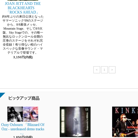
JOAN JETT AND THE
BLACKHEARTS
「ROCKS AHEAD」
約6年ぶりの来日公演となった
サマーソニック'09のステージ
から、8/8幕張メッセ、
Mountain Stage、そして8/9大
阪、Sky Stageでの、その唯一
無比なロックンロール全開の
圧巻のステージをそれぞれ完
全収録！有り得ない程のハイ
スペックな音像サウンド・マ
テリアルで登場です。
3,150円(内税)
<
1
>
Ozzy Osbourn 「Blizzard Of
Ozz - unreleased demo tracks
-」
1,850円(内税)