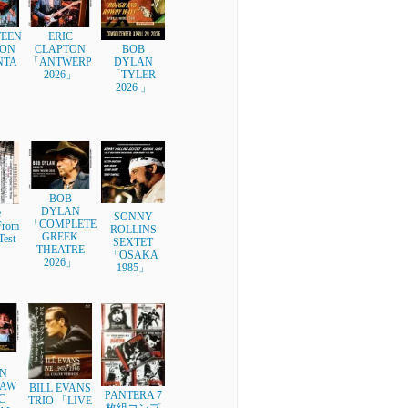
EEN
ERIC
ON
CLAPTON
BOB
NTA
「ANTWERP
DYLAN
」
2026」
「TYLER
2026 」
BOB
DYLAN
e
SONNY
「COMPLETE
rom
ROLLINS
GREEK
Test
SEXTET
THEATRE
」
「OSAKA
2026」
1985」
N
AW
BILL EVANS
PANTERA 7
C
TRIO 「LIVE
枚組コンプ